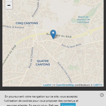
−
Leaflet
| ©
OpenStreetMap
contributeurs ©
CARTO
x
En poursuivant votre navigation sur ce site, vous acceptez
l'utilisation de cookies pour vous proposer des contenus et
Accès administration
Confidentialité
Conditions Générales de Vente
Accepter
services adaptés.
En savoir plus
-
Refuser